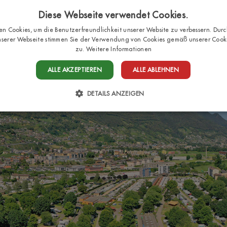
Diese Webseite verwendet Cookies.
n Cookies, um die Benutzerfreundlichkeit unserer Website zu verbessern. Durc
serer Webseite stimmen Sie der Verwendung von Cookies gemäß unserer Cookie
HOME
STELLPLÄTZE
BUNGALO
zu.
Weitere Informationen
ALLE AKZEPTIEREN
ALLE ABLEHNEN
DETAILS ANZEIGEN