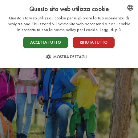
Questo sito web utilizza cookie
IT
Questo sito web utilizza i cookie per migliorare la tua esperienza di
ENGLISH
navigazione. Utilizzando il nostro sito web acconsenti a tutti i cookie
in conformità con la nostra policy per i cookie.
Leggi di più
ITALIAN
ACCETTA TUTTO
RIFIUTA TUTTO
FRENCH
DUTCH
MOSTRA DETTAGLI
GERMAN