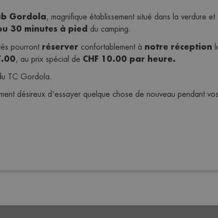
lub Gordola
, magnifique établissement situé dans la verdure et 
 ou 30 minutes à pied
 du camping.
réserver 
 notre réception
ités pourront 
confortablement à
 
7.00
CHF 10.00 par heure.
, au prix spécial de 
s du TC Gordola.
ent désireux d'essayer quelque chose de nouveau pendant vos va