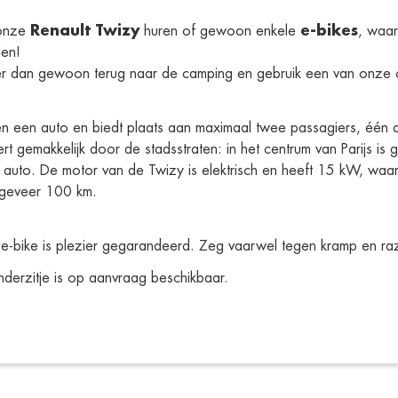
Renault Twizy
e-bikes
onze 
 huren of gewoon enkele 
, waar
en! 
r dan gewoon terug naar de camping en gebruik een van onze o
n een auto en biedt plaats aan maximaal twee passagiers, één ac
t gemakkelijk door de stadsstraten: in het centrum van Parijs is 
en auto. De motor van de Twizy is elektrisch en heeft 15 kW, waa
ngeveer 100 km.
 de e-bike is plezier gegarandeerd. Zeg vaarwel tegen kramp en ra
inderzitje is op aanvraag beschikbaar.