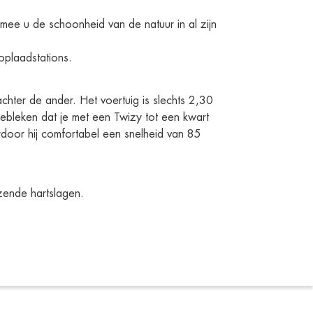
mee u de schoonheid van de natuur in al zijn 
plaadstations.
hter de ander. Het voertuig is slechts 2,30 
gebleken dat je met een Twizy tot een kwart 
rdoor hij comfortabel een snelheid van 85 
zende hartslagen.  