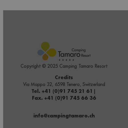
Copyright © 2025 Camping Tamaro Resort
Credits
Via Mappo 32, 6598 Tenero, Switzerland
Tel. +41 (0)91 745 21 61
|
Fax. +41 (0)91 745 66 36
info@campingtamaro.ch