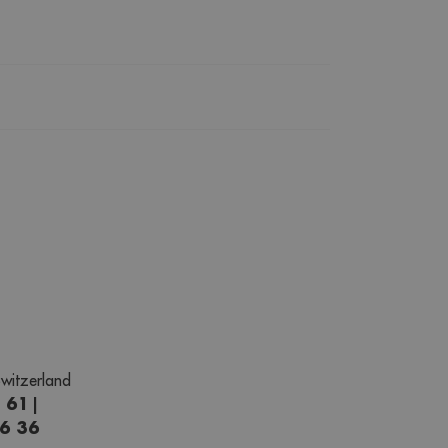
witzerland
1 61
|
66 36