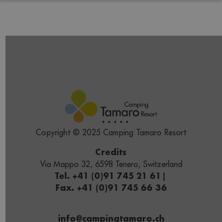
Copyright © 2025 Camping Tamaro Resort
Credits
Via Mappo 32, 6598 Tenero, Switzerland
Tel. +41 (0)91 745 21 61
|
Fax. +41 (0)91 745 66 36
info@campingtamaro.ch