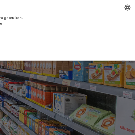
NL
te gebruiken,
ENGLISH
er
BOEKING
VICES
TOUR
NUTTIGE INFORMATIE
CONTACTS
ITALIAN
FRENCH
DUTCH
GERMAN