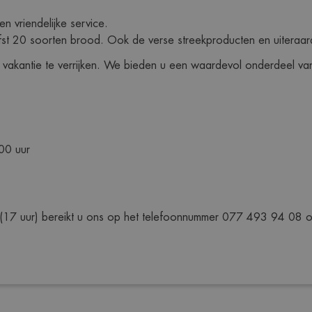
n vriendelijke service.
st 20 soorten brood. Ook de verse streekproducten en uiteraard d
 vakantie te verrijken. We bieden u een waardevol onderdeel van
00 uur 
(17 uur) bereikt u ons op het telefoonnummer 077 493 94 08 