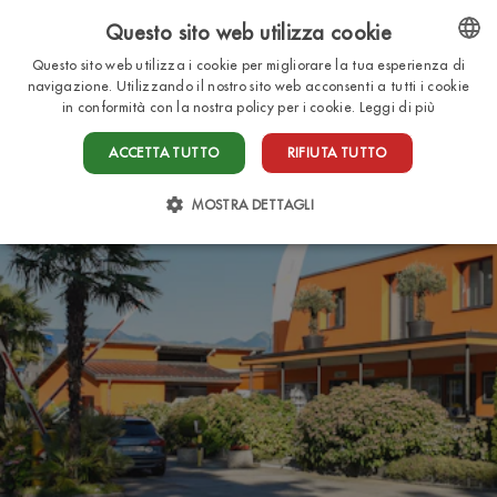
Questo sito web utilizza cookie
IT
Questo sito web utilizza i cookie per migliorare la tua esperienza di
ENGLISH
navigazione. Utilizzando il nostro sito web acconsenti a tutti i cookie
in conformità con la nostra policy per i cookie.
Leggi di più
ITALIAN
ACCETTA TUTTO
RIFIUTA TUTTO
FRENCH
DUTCH
MOSTRA DETTAGLI
GERMAN