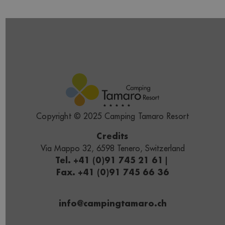
Copyright © 2025 Camping Tamaro Resort
Credits
Via Mappo 32, 6598 Tenero, Switzerland
Tel. +41 (0)91 745 21 61
|
Fax. +41 (0)91 745 66 36
info@campingtamaro.ch