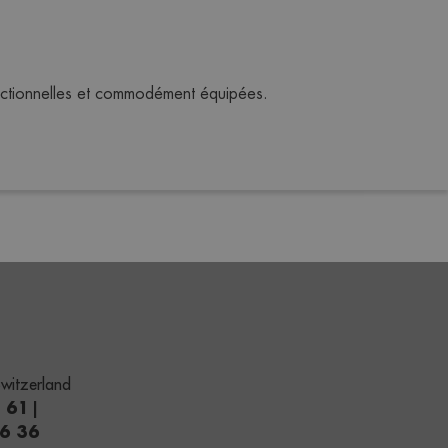
onctionnelles et commodément équipées.
witzerland
1 61
|
66 36