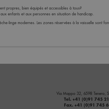
ent propres, bien équipés et accessibles à tous?
 aux enfants et aux personnes en situation de handicap. 
sèche-linge modernes. Les zones réservées à la vaisselle sont f
Via Mappo 32, 6598 Tenero, S
Tel. +41 (0)91 745 2
Fax. +41 (0)91 745 