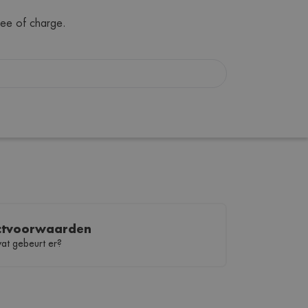
ree of charge.
ctvoorwaarden
wat gebeurt er?