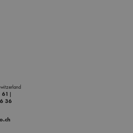
witzerland
1 61
|
66 36
o.ch