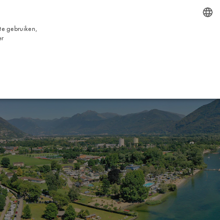
NL
te gebruiken,
ENGLISH
er
BOEKING
VICES
TOUR
NUTTIGE INFORMATIE
CONTACTS
ITALIAN
FRENCH
DUTCH
GERMAN