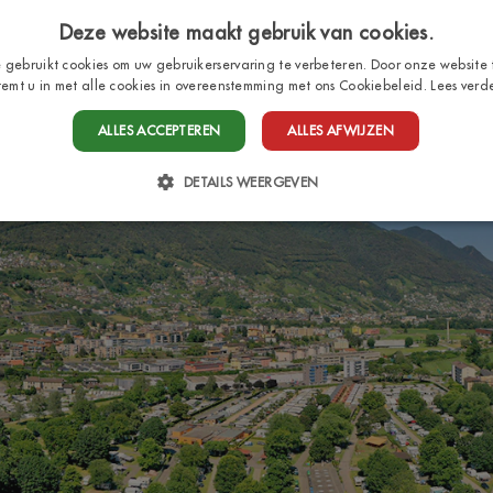
Deze website maakt gebruik van cookies.
 gebruikt cookies om uw gebruikerservaring te verbeteren. Door onze website 
temt u in met alle cookies in overeenstemming met ons Cookiebeleid.
Lees verd
HOME
STAANPLAATSEN
BUNGALOWS
SER
ALLES ACCEPTEREN
ALLES AFWIJZEN
DETAILS WEERGEVEN