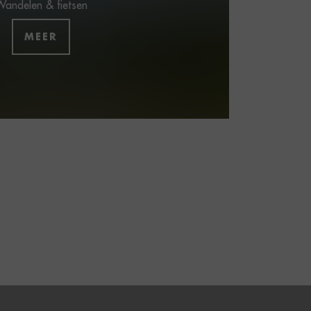
andelen & fietsen
MEER