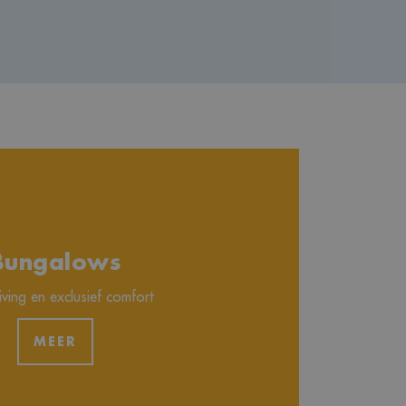
Bungalows
iving en exclusief comfort
MEER