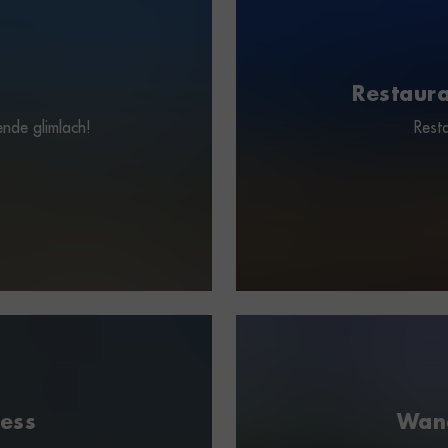
Restaura
lende glimlach!
Rest
ness
Wand