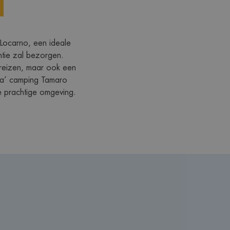
 Locarno, een ideale 
ntie zal bezorgen.
reizen, maar ook een 
‘na’ camping Tamaro 
e prachtige omgeving. 