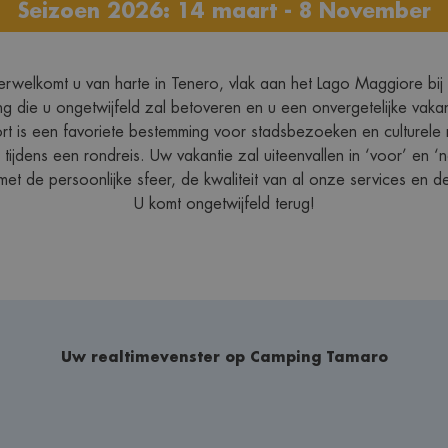
Seizoen 2026: 14 maart - 8 November
verwelkomt u van harte in Tenero, vlak aan het Lago Maggiore bij
g die u ongetwijfeld zal betoveren en u een onvergetelijke vaka
t is een favoriete bestemming voor stadsbezoeken en culturele 
 tijdens een rondreis. Uw vakantie zal uiteenvallen in ‘voor’ en 
met de persoonlijke sfeer, de kwaliteit van al onze services en d
U komt ongetwijfeld terug!
Uw realtimevenster op Camping Tamaro