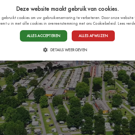
Deze website maakt gebruik van cookies.
 gebruikt cookies om uw gebruikerservaring te verbeteren. Door onze website 
temt u in met alle cookies in overeenstemming met ons Cookiebeleid.
Lees verd
HOME
STAANPLAATSEN
BUNGALOWS
SER
ALLES ACCEPTEREN
ALLES AFWIJZEN
DETAILS WEERGEVEN