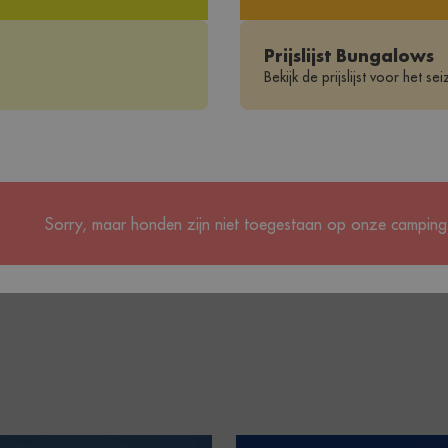
Prijslijst Bungalows
Bekijk de prijslijst voor het s
Sorry, maar honden zijn niet toegestaan op onze camping
GALLERY