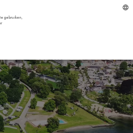
NL
te gebruiken,
ENGLISH
er
BOEKING
VICES
TOUR
NUTTIGE INFORMATIE
CONTACTS
ITALIAN
FRENCH
DUTCH
GERMAN