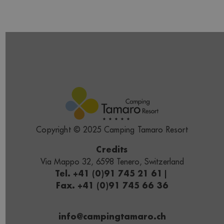
Copyright © 2025 Camping Tamaro Resort
Credits
Via Mappo 32, 6598 Tenero, Switzerland
Tel. +41 (0)91 745 21 61
|
Fax. +41 (0)91 745 66 36
info@campingtamaro.ch